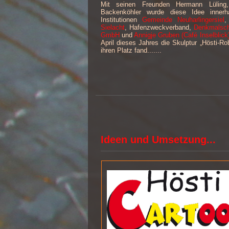
Mit seinen Freunden Hermann Lüling
Backenköhler wurde diese Idee innerh
Institutionen
Gemeinde Neuharlingersiel
Sielacht
, Hafenzweckverband,
Denkmalsch
GmbH
und
Annigje Gruben (Café Inselblick
April dieses Jahres die Skulptur „Hösti-R
ihren Platz fand.......
Ideen u