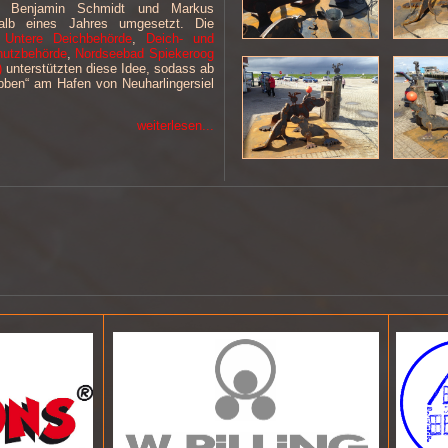
, Benjamin Schmidt und Markus
alb eines Jahres umgesetzt. Die
,
Untere Deichbehörde
,
Deich- und
utzbehörde
,
Nordseebad Spiekeroog
)
unterstützten diese Idee, sodass ab
obben“ am Hafen von Neuharlingersiel
weiterlesen...
nd Umsetzung...